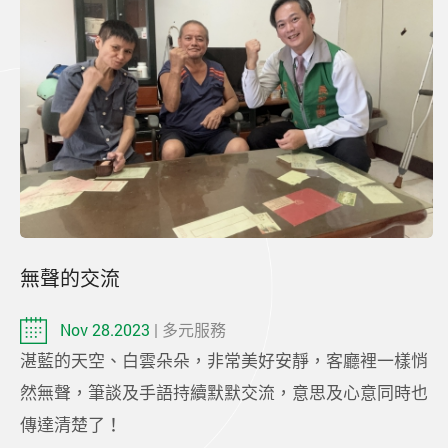
無聲的交流
Nov 28.2023
| 多元服務
湛藍的天空、白雲朵朵，非常美好安靜，客廳裡一樣悄
然無聲，筆談及手語持續默默交流，意思及心意同時也
傳達清楚了！