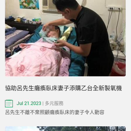
協助呂先生癱瘓臥床妻子添購乙台全新製氧機
Jul 21.2023
| 多元服務
呂先生不離不棄照顧癱瘓臥床的妻子令人動容