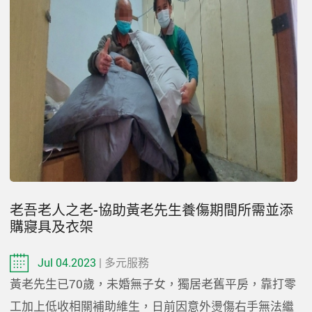
老吾老人之老-協助黃老先生養傷期間所需並添
購寢具及衣架
Jul 04.2023
| 多元服務
黃老先生已70歲，未婚無子女，獨居老舊平房，靠打零
工加上低收相關補助維生，日前因意外燙傷右手無法繼