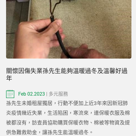
關懷因傷失業孫先生能夠溫暖過冬及溫馨好過
年
Feb 02.2023
| 多元服務
孫先生未婚租屋獨居，行動不便加上近3年來因新冠肺
炎疫情幾近失業，生活陷困，寒流來，連保暖衣服及棉
被都沒有，訪查員協助購買保暖衣物、棉被等物資及提
供急難救助金，讓孫先生能溫暖過冬。