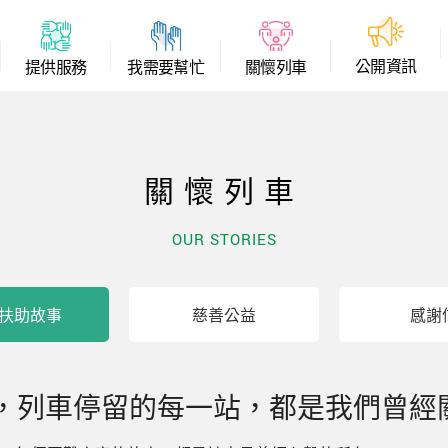
公
開
資
訊
提
供
服
務
我
需
要
幫
忙
關
懷
列
車
關懷列車
OUR STORIES
扶助故事
慈善公益
感謝
，列車停留的每一站，都是我們曾經關