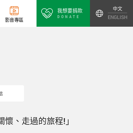
中文
我想要捐款
DONATE
ENGLISH
影
音
專
區
信
懷、走過的旅程!｣