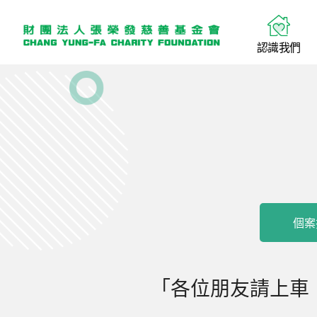
認
識
我
們
個案
「各位朋友請上車