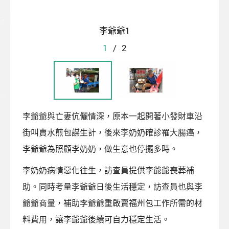
李爺爺1
1
/
2
李爺爺與亡妻伉儷情深，原本一起開著小發財車沿
街叫賣水煎包謀生計，後來李奶奶確診罹大腸癌，
李爺爺為照顧李奶奶，做生意也停擺多時。
李奶奶病情惡化往生，訪查員提供李爺爺喪葬補
助。同時考量李爺爺日後生活穩定，訪查員也與李
爺爺商量，補助李爺爺重啟賣福州包工作所需的材
料費用，讓李爺爺後續可自力穩定生活。