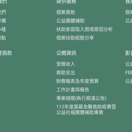
我們
提供服務
我
我們
個案救助
個
架構
公益團體補助
公
小棧
扶助家庭陷入困境原因分析
據點
個案扶助經驗分享
要捐款
公開資訊
影
受贈收入
公
救助支出
F
財務報表及年度預算
公
工作計畫與報告
專案捐贈(執行期滿公告)
112年度籌募急難救助經費暨
公益社福團體補助專案