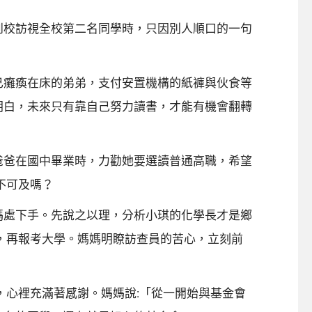
到校訪視全校第二名同學時，只因別人順口的一句
己癱瘓在床的弟弟，支付安置機構的紙褲與伙食等
明白，未來只有靠自己努力讀書，才能有機會翻轉
爸爸在國中畢業時，力勸她要選讀普通高職，希望
不可及嗎？
媽處下手。先說之以理，分析小琪的化學長才是鄉
，再報考大學。媽媽明瞭訪查員的苦心，立刻前
，心裡充滿著感謝。媽媽說:「從一開始與基金會