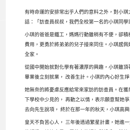
有時命運的安排常出乎人們的意料之外，對小琪
話：「訪查員叔叔，我們全校第一名的小琪同學
小琪的爸爸是鐵工，媽媽行動雖稍有不便，卻積
費用，更勇於將弟弟的兒子接來同住。小琪感佩
全家。
從國中開始就對化學有著濃厚的興趣，小琪雖頂
畢業後立刻就業， 改善生計。小琪的內心好生
她無奈的將憂慮反應給常來家訪的訪查員。在獲
下學校中少見的， 再動之以情，表示願意幫她
去向先生說項， 終於在那一年的秋天，小琪高
皇天不負苦心人， 三年後透過繁星計畫，她進