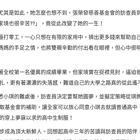
尤其是如此。她怎麼也想不到，張榮發慈善基金會的訪查員
家境也很辛苦??」，竟從此改變了她的一生！
極打零工，一心只想在有限的家用中，擠出更多錢來幫助自
媽媽的手足之情，也將雙親辛勤的付出看在眼裡，但心中很
著全校第一名優異的成績畢業，但家境實在捉襟見肘，逼迫
掙扎，更有著濃濃的失落感，難道自己的大學之路真的從此遙
悉小琪的難處後，訪查員決定要幫她圓夢，並擬定策略從琪
爭取基金會的補助，讓全家可以放心同意小琪去就讀普通高中
興的穿上夢寐以求的高中生制服！
一步成為頂大新鮮人。回想起高中三年的苦讀與訪查員的陪伴