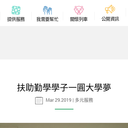
公
開
資
訊
提
供
服
務
我
需
要
幫
忙
關
懷
列
車
扶助勤學學子一圓大學夢
Mar 29.2019 | 多元服務