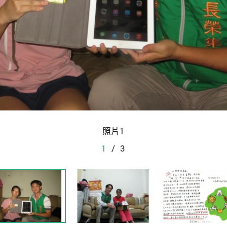
照片1
1
/
3