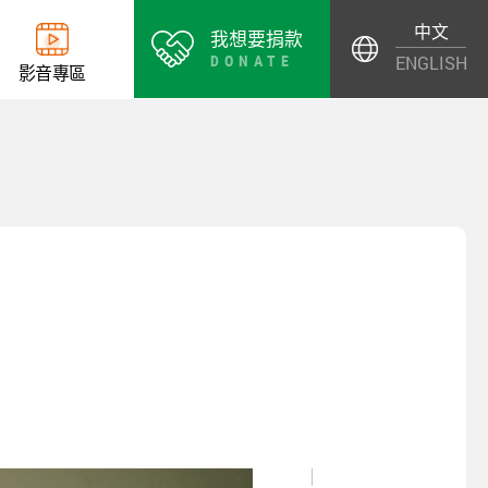
中文
我想要捐款
DONATE
ENGLISH
影
音
專
區