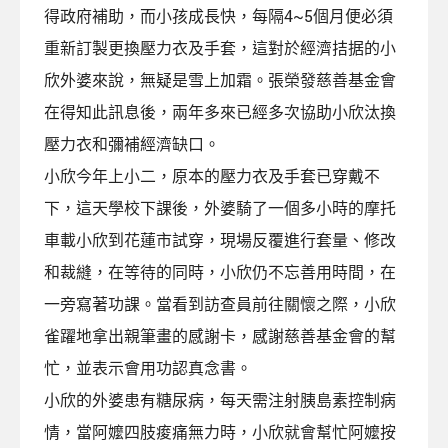
得政府補助，而小孩成長快，每隔4~5個月便必須
重新訂製更換壓力衣及手套，這對於經濟拮据的小
欣外婆來說，無疑是雪上加霜。張榮發慈善基金會
在得知此訊息後，兩年多來已經多次協助小欣汰換
壓力衣和彌補經濟缺口。
小欣今年上小二，原本的壓力衣及手套已穿戴不
下，這天學校下課後，外婆騎了一個多小時的摩托
車載小欣到花蓮市試穿，現場反覆進行套量、修改
和裁縫，在等待的同時，小欣仍不忘善用時間，在
一旁寫著功課。當看到訪查員前往關懷之際，小欣
雀躍地拿出親筆畫的感謝卡，感謝慈善基金會的幫
忙，並表示會用功認真念書。
小欣的外婆患有糖尿病，每天需注射胰島素控制病
情，當阿嬤四肢痠痛無力時，小欣就會幫忙阿嬤按