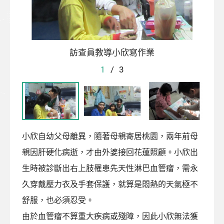
訪查員教導小欣寫作業
1
/
3
小欣自幼父母離異，隨著母親寄居桃園，兩年前母
親因肝硬化病逝，才由外婆接回花蓮照顧。小欣出
生時被診斷出右上肢罹患先天性淋巴血管瘤，需永
久穿戴壓力衣及手套保護，就算是悶熱的天氣極不
舒服，也必須忍受。
由於血管瘤不算重大疾病或殘障，因此小欣無法獲