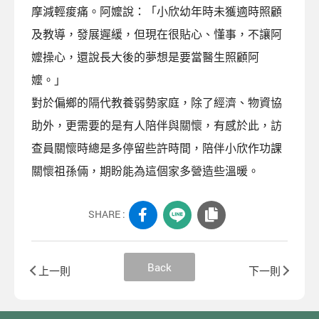
摩減輕痠痛。阿嬤說：「小欣幼年時未獲適時照顧
及教導，發展遲緩，但現在很貼心、懂事，不讓阿
嬤操心，還說長大後的夢想是要當醫生照顧阿
嬤。」
對於偏鄉的隔代教養弱勢家庭，除了經濟、物資協
助外，更需要的是有人陪伴與關懷，有感於此，訪
查員關懷時總是多停留些許時間，陪伴小欣作功課
關懷祖孫倆，期盼能為這個家多營造些溫暖。
SHARE :
Back
上一則
下一則