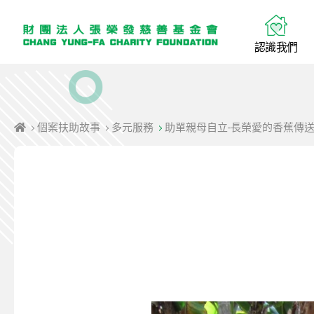
認
識
我
們
個案扶助故事
多元服務
助單親母自立-長榮愛的香蕉傳