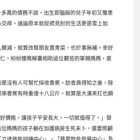
多萬的債務不說，出生即腦麻的兒子年初又罹患
心交瘁，遑論原本就捉襟見肘的生活更是雪上加
驟減，就算改幫朋友賣青菜，也於事無補。幸好
同仁，紛紛慷慨解囊相助這位艱苦的單親媽媽，甚
是沒有人可幫忙採收香蕉。訪查員得知之後，除
整串香蕉有時重達十八公斤，就算是大漢來扛也頗
出好價格，讓孩子平安長大，一切就值得了。」發
這位媽媽的孩子躺在加護病房生死未卜，還要照顧
「立達啟能訓練中心」、「慈愛智能發展中心」及