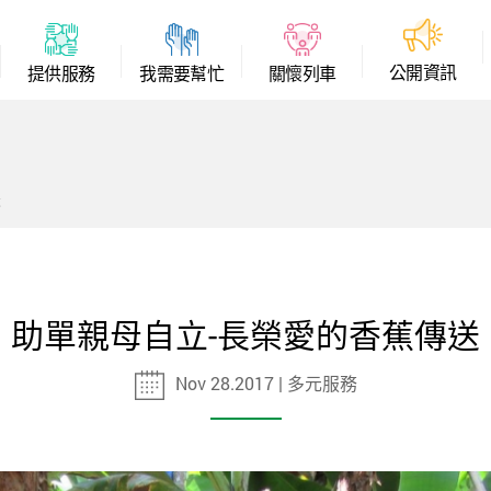
公
開
資
訊
提
供
服
務
我
需
要
幫
忙
關
懷
列
車
送
助單親母自立-長榮愛的香蕉傳送
Nov 28.2017 | 多元服務