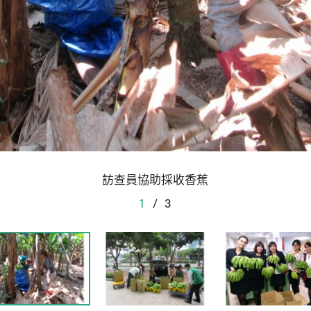
訪查員協助採收香蕉
1
/
3