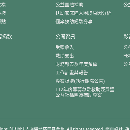
架構
公益團體補助
公
小棧
扶助家庭陷入困境原因分析
據點
個案扶助經驗分享
要捐款
公開資訊
影
受贈收入
公
救助支出
F
財務報表及年度預算
公
工作計畫與報告
專案捐贈(執行期滿公告)
112年度籌募急難救助經費暨
公益社福團體補助專案
yright ©財團法人張榮發慈善基金會.
All rights reserved.
網頁設計
鉅