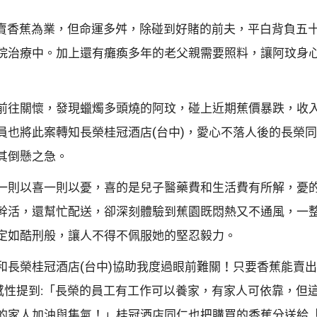
香蕉為業，但命運多舛，除碰到好賭的前夫，平白背負五十
院治療中。加上還有癱瘓多年的老父親需要照料，讓阿玟身
往關懷，發現蠟燭多頭燒的阿玟，碰上近期蕉價暴跌，收入
員也將此案轉知長榮桂冠酒店(台中)，愛心不落人後的長榮
其倒懸之急。
則以喜一則以憂，喜的是兒子醫藥費和生活費有所解，憂的
幹活，還幫忙配送，卻深刻體驗到蕉園既悶熱又不通風，一
定如酷刑般，讓人不得不佩服她的堅忍毅力。
長榮桂冠酒店(台中)協助我度過眼前難關！只要香蕉能賣
也感性提到:「長榮的員工有工作可以養家，有家人可依靠，但
的家人加油與集氣！」桂冠酒店同仁也把購買的香蕉分送給