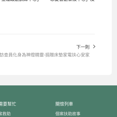
下一則
訪查員化身為神燈精靈-捐贈床墊家電扶心安家
需要幫忙
關懷列車
案救助
個案扶助故事