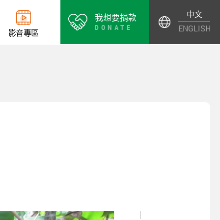
中文
我想要捐款
DONATE
ENGLISH
影
音
專
區