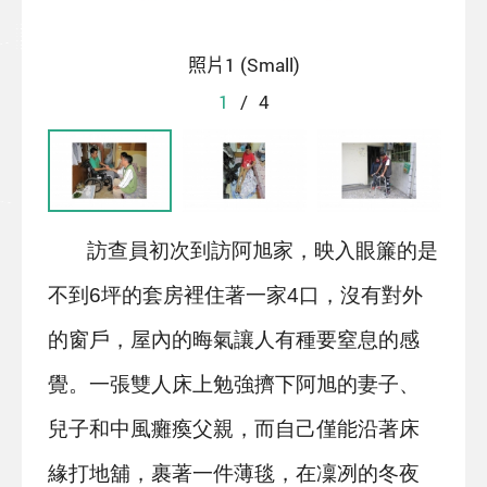
照片1 (Small)
1
/
4
訪查員初次到訪阿旭家，映入眼簾的是
不到6坪的套房裡住著一家4口，沒有對外
的窗戶，屋內的晦氣讓人有種要窒息的感
覺。一張雙人床上勉強擠下阿旭的妻子、
兒子和中風癱瘓父親，而自己僅能沿著床
緣打地舖，裹著一件薄毯，在凜冽的冬夜