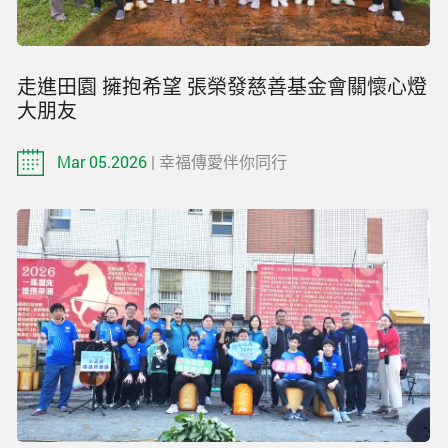
走進田園 擁抱希望 張榮發慈善基金會關懷心燈
大朋友
Mar 05.2026
| 幸福傳愛伴你同行