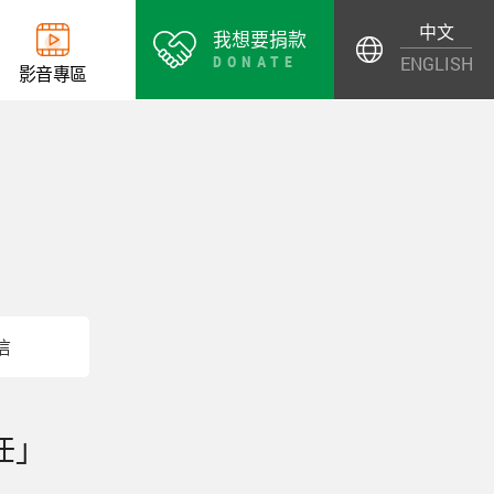
中文
我想要捐款
DONATE
ENGLISH
影
音
專
區
信
任」