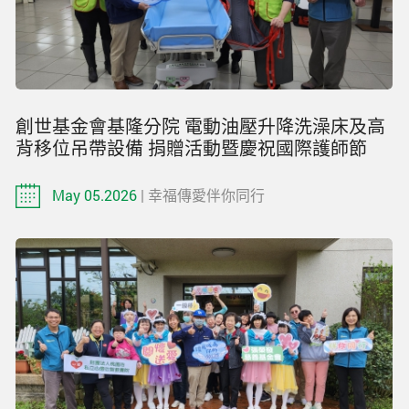
創世基金會基隆分院 電動油壓升降洗澡床及高
背移位吊帶設備 捐贈活動暨慶祝國際護師節
May 05.2026
| 幸福傳愛伴你同行