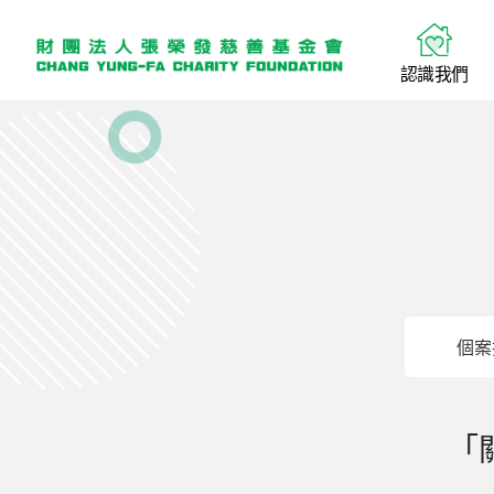
認
識
我
們
個案
「