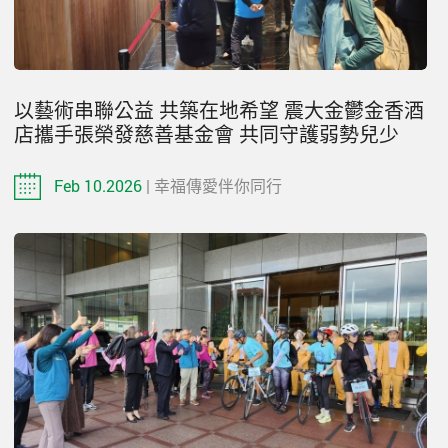
以藝術串聯公益 共築在地希望 震大金鬱金香酒
店攜手張榮發慈善基金會 共同守護弱勢兒少
Feb 10.2026
| 幸福傳愛伴你同行