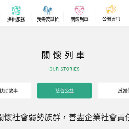
公
開
資
訊
提
供
服
務
我
需
要
幫
忙
關
懷
列
車
關懷列車
OUR STORIES
扶助故事
慈善公益
感謝
關懷社會弱勢族群，善盡企業社會責