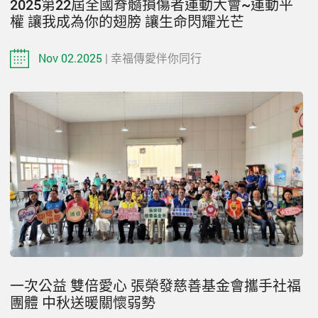
2025第22屆全國脊髓損傷者運動大會~運動平
權 讓我成為你的翅膀 讓生命閃耀光芒
Nov 02.2025
| 幸福傳愛伴你同行
一次公益 雙倍愛心 張榮發慈善基金會攜手社福
團體 中秋送暖關懷弱勢