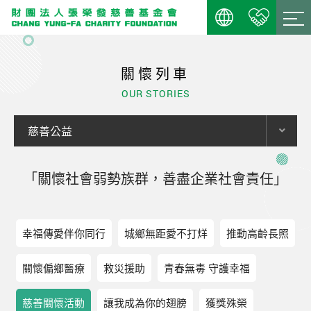
關懷列車
OUR STORIES
慈善公益
「關懷社會弱勢族群，善盡企業社會責任」
幸福傳愛伴你同行
城鄉無距愛不打烊
推動高齡長照
關懷偏鄉醫療
救災援助
青春無毒 守護幸福
慈善關懷活動
讓我成為你的翅膀
獲獎殊榮