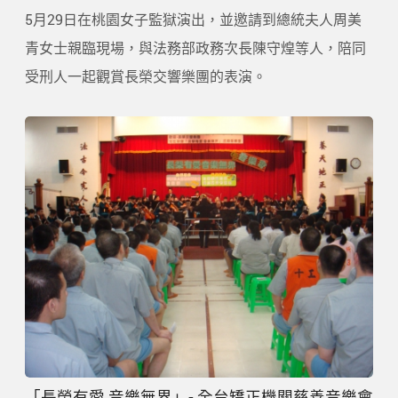
5月29日在桃園女子監獄演出，並邀請到總統夫人周美
青女士親臨現場，與法務部政務次長陳守煌等人，陪同
受刑人一起觀賞長榮交響樂團的表演。
「長榮有愛 音樂無界」- 全台矯正機關慈善音樂會