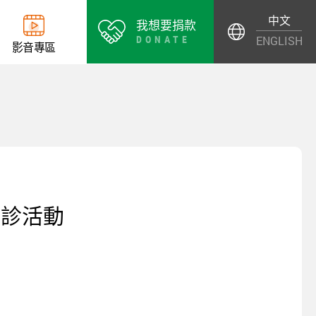
中文
我想要捐款
DONATE
ENGLISH
影
音
專
區
義診活動