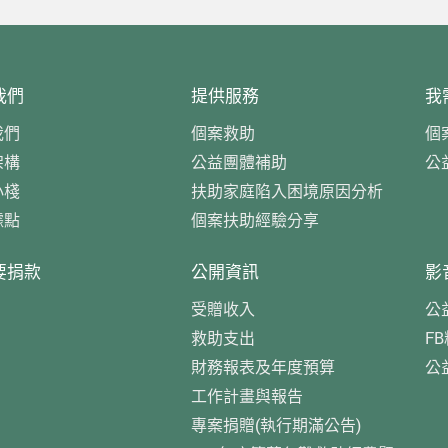
我們
提供服務
我
我們
個案救助
個
架構
公益團體補助
公
小棧
扶助家庭陷入困境原因分析
據點
個案扶助經驗分享
要捐款
公開資訊
影
受贈收入
公
救助支出
F
財務報表及年度預算
公
工作計畫與報告
專案捐贈(執行期滿公告)