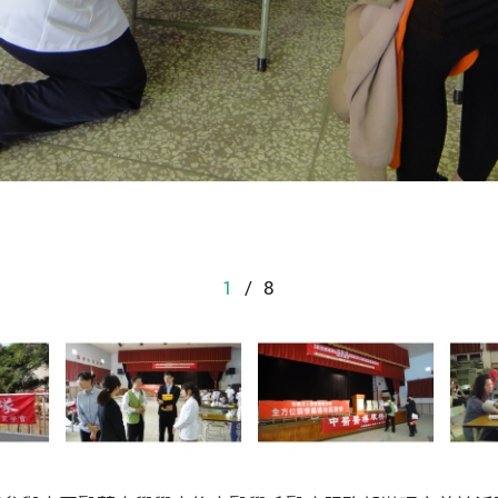
1
/
8