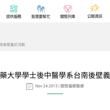
公
開
資
訊
提
供
服
務
我
需
要
幫
忙
關
懷
列
車
南後壁義診活動
藥大學學士後中醫學系台南後壁
Nov 24.2013 | 關懷偏鄉醫療