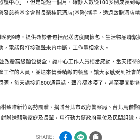
護中心」，但是短短一個月，確診人數從100多例成長到每日
榮發慈善基金會與長榮桂冠酒店(基隆)攜手，透過致贈酒店
到晚間9時，提供確診者包括配送防疫關懷包、生活物品聯繫
助，電話撥打接聽聲未曾中斷，工作量相當大。
懷，並致贈高級麵包餐盒，讓中心工作人員相當感動，當天接
默工作的人員，並送來營養精緻的餐盒，讓大家感受到社會
問題，每天講接近800通電話、聲音都沙啞了，甚至要面對
銷桶柑致贈新竹弱勢團體、捐贈台北市政府警察局、台北馬偕
心月餅贈送弱勢家庭及長輩，用行動力挺政府單位及民間組織
SHARE :