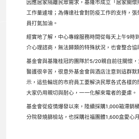
因應居家隔離民眾需求，基隆市成立「居家關懷照
工作量遽增；為傳達社會對防疫工作的支持，張
員打氣加油。
經實地了解，中心專線服務時間從每天上午9時
介心理諮商，無法歸類的特殊狀況，也會整合協
基金會與基隆桂冠的團隊於5/20親自前往關
醫護很辛苦，很意外基金會與酒店注意到這群默
示，這些輪班的市府員工要解決民眾各式各樣的
大家仍用親切與耐心，一一化解來電者的憂慮。
基金會從疫情爆發以來，陸續採購1,000箱滯
分院發燒篩檢站，也採購社福團體1,600盒愛