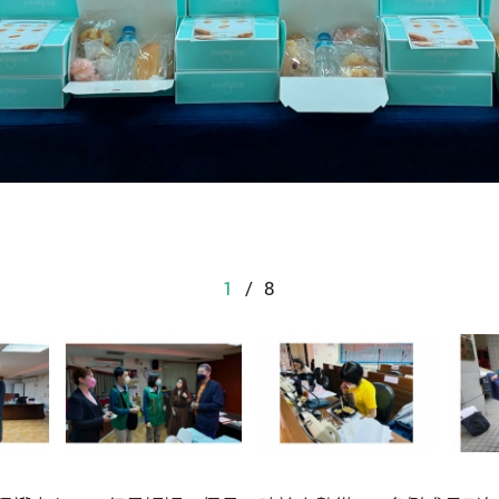
1
/
8