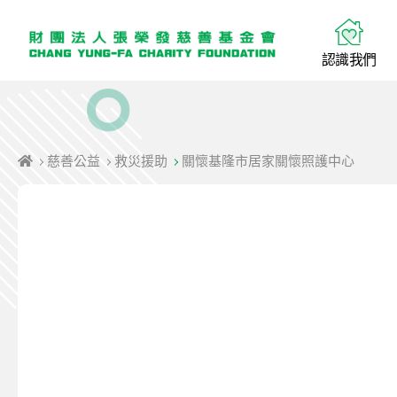
認
識
我
們
慈善公益
救災援助
關懷基隆市居家關懷照護中心