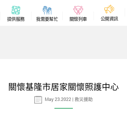
公
開
資
訊
提
供
服
務
我
需
要
幫
忙
關
懷
列
車
關懷基隆市居家關懷照護中心
May 23.2022 | 救災援助