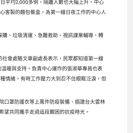
平均2,000多例，隔離人數也大幅上升，中心
精心客製的麵包餐盒，為第一線日夜工作的中心人
採購、垃圾清運、急難救助、視訊課業輔導、轉
待的社會處駱文章副處長表示，民眾都知道第一線
的溫暖與支持。負責中心運作的張淑華專員也表
各種情緒，有時工作壓力大到忍不住眼眶泛淚，但
醫院口罩防護衣等上萬件防疫裝備、捐建台大雲林
，希望共同攜手走過這段艱困的抗疫時光。