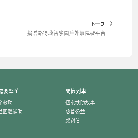
下一則
捐贈路得啟智學園戶外無障礙平台
需要幫忙
關懷列車
案救助
個案扶助故事
益團體補助
慈善公益
感謝信