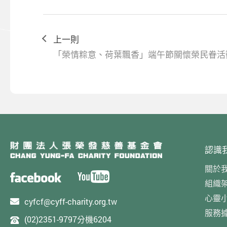
上一則
「榮情粽意、荷葉飄香」端午節關懷榮民眷活
認識
關於
組織
心靈
cyfcf@cyff-charity.org.tw
服務
(02)2351-9797分機6204