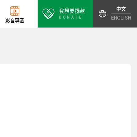
中文
我想要捐款
DONATE
ENGLISH
影
音
專
區