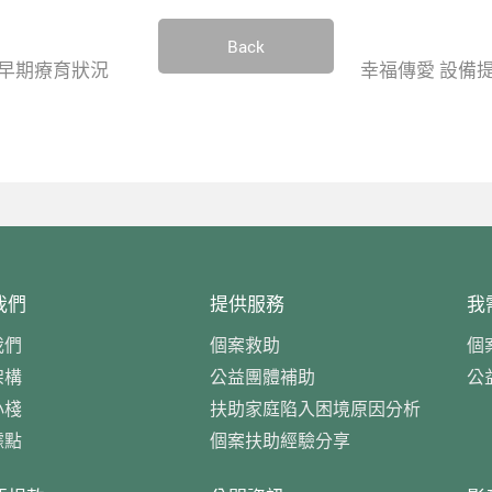
Back
早期療育狀況
幸福傳愛 設備
我們
提供服務
我
我們
個案救助
個
架構
公益團體補助
公
小棧
扶助家庭陷入困境原因分析
據點
個案扶助經驗分享