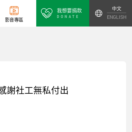
中文
我想要捐款
DONATE
ENGLISH
影
音
專
區
店感謝社工無私付出