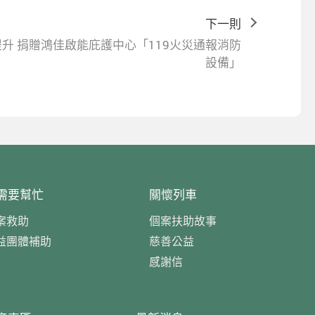
下一則
提升 捐贈鴻佳啟能庇護中心「119火災通報消防
設備」
需要幫忙
關懷列車
案救助
個案扶助故事
益團體補助
慈善公益
感謝信