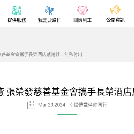
公
開
資
訊
提
供
服
務
我
需
要
幫
忙
關
懷
列
車
發慈善基金會攜手長榮酒店感謝社工無私付出
癒 張榮發慈善基金會攜手長榮酒
Mar 29.2024 | 幸福傳愛伴你同行