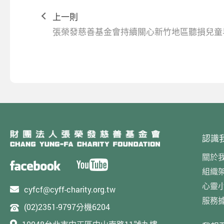
上一則
張榮發慈善基金會持續關心新竹地區聽損兒童
認識
關於
組織
心靈
cyfcf@cyff-charity.org.tw
服務
(02)2351-9797分機6204