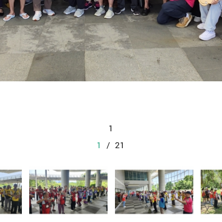
1
1
/
21