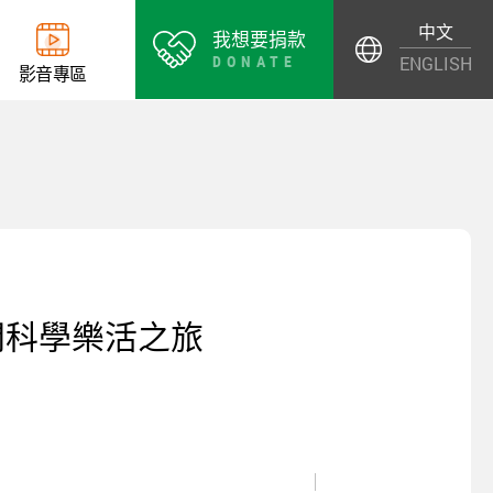
中文
我想要捐款
DONATE
ENGLISH
影
音
專
區
開科學樂活之旅