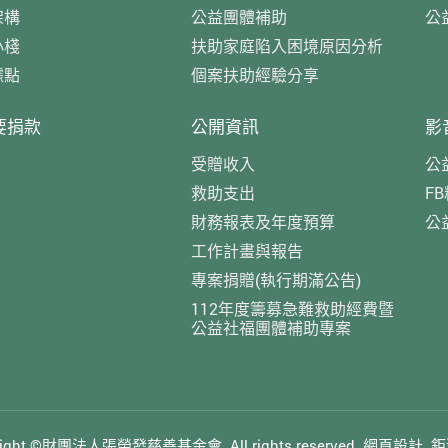
架構
公益團體補助
公
小棧
扶助家庭陷入困境原因分析
據點
個案扶助經驗分享
要捐款
公開資訊
影
受贈收入
公
救助支出
F
財務報表及年度預算
公
工作計畫與報告
專案捐贈(執行期滿公告)
112年度籌募急難救助經費暨
公益社福團體補助專案
yright ©財團法人張榮發慈善基金會.
All rights reserved.
網頁設計
鉅