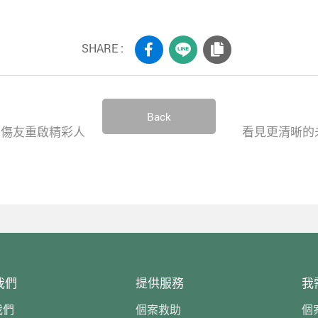
SHARE :
Back
助傷友重啟精彩人
看見更清晰的
我們
提供服務
我
我們
個案救助
個