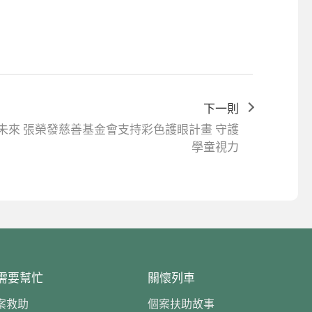
下一則
未來 張榮發慈善基金會支持彩色護眼計畫 守護
學童視力
需要幫忙
關懷列車
案救助
個案扶助故事