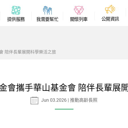
公
開
資
訊
提
供
服
務
我
需
要
幫
忙
關
懷
列
車
會 陪伴長輩展開科學樂活之旅
金會攜手華山基金會 陪伴長輩展
Jun 03.2026 | 推動高齡長照