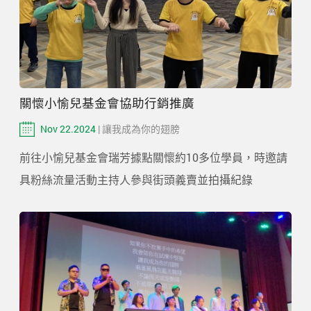
關懷小愉兒基金會協助行銷推廣
Nov 22.2024
| 讓我成為你的翅膀
前往小愉兒基金會瑞芳據點關懷約10多位學員，時邀請
具粉絲流量活動主持人參與街頭義賣並拍攝紀錄