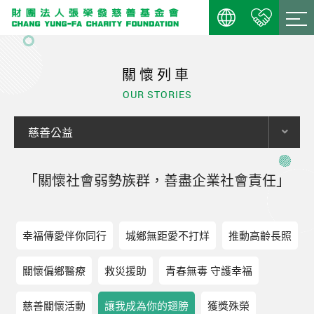
關懷列車
OUR STORIES
慈善公益
「關懷社會弱勢族群，善盡企業社會責任」
幸福傳愛伴你同行
城鄉無距愛不打烊
推動高齡長照
關懷偏鄉醫療
救災援助
青春無毒 守護幸福
慈善關懷活動
讓我成為你的翅膀
獲獎殊榮