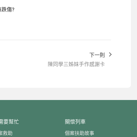
跌傷?
下一則
陳同學三姊妹手作感謝卡
需要幫忙
關懷列車
案救助
個案扶助故事