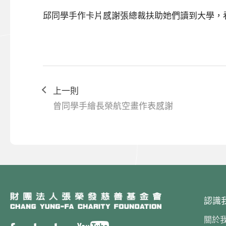
邱同學手作卡片感謝張總裁扶助她們讀到大學，
上一則
曾同學手繪長榮航空畫作表感謝
認識
關於