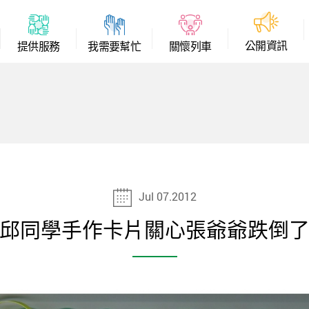
公
開
資
訊
提
供
服
務
我
需
要
幫
忙
關
懷
列
車
Jul 07.2012
邱同學手作卡片關心張爺爺跌倒