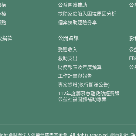
架構
公益團體補助
公
小棧
扶助家庭陷入困境原因分析
據點
個案扶助經驗分享
要捐款
公開資訊
影
受贈收入
公
救助支出
F
財務報表及年度預算
公
工作計畫與報告
專案捐贈(執行期滿公告)
112年度籌募急難救助經費暨
公益社福團體補助專案
yright ©財團法人張榮發慈善基金會.
All rights reserved.
網頁設計
鉅