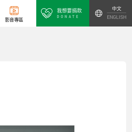
中文
我想要捐款
DONATE
ENGLISH
影
音
專
區
了