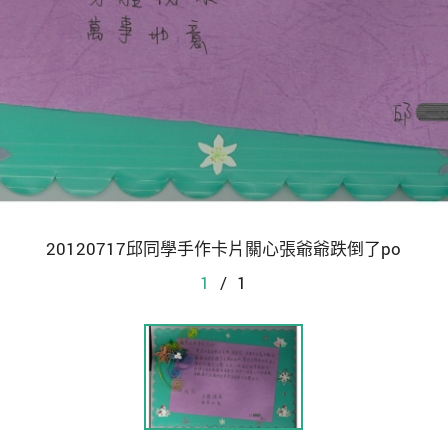
20120717邱同學手作卡片關心張爺爺跌倒了po
1
/
1