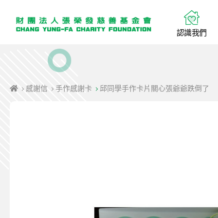
認
識
我
們
感謝信
手作感謝卡
邱同學手作卡片關心張爺爺跌倒了